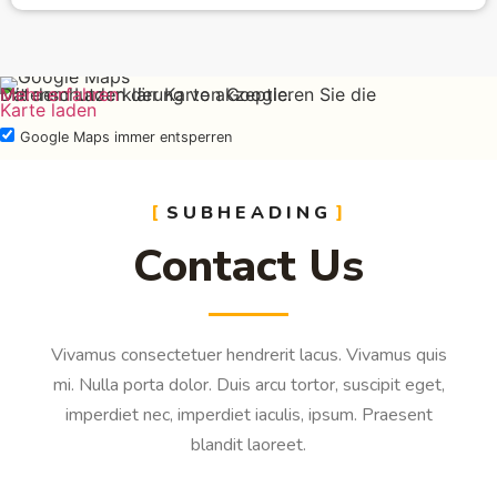
Mit dem Laden der Karte akzeptieren Sie die Datenschutzerklärung von Google.
Mehr erfahren
Karte laden
Google Maps immer entsperren
SUBHEADING
Contact Us
Vivamus consectetuer hendrerit lacus. Vivamus quis
mi. Nulla porta dolor. Duis arcu tortor, suscipit eget,
imperdiet nec, imperdiet iaculis, ipsum. Praesent
blandit laoreet.